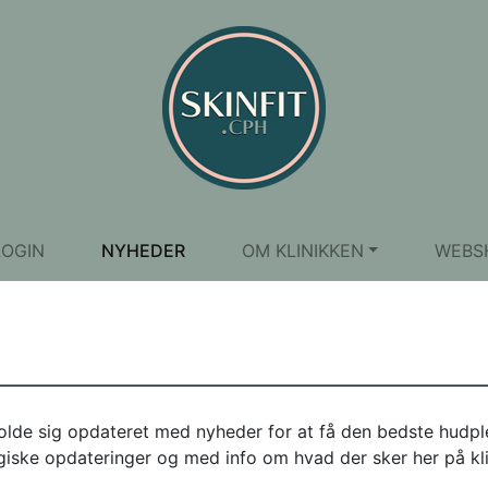
LOGIN
NYHEDER
OM KLINIKKEN
WEBS
 holde sig opdateret med nyheder for at få den bedste hudple
giske opdateringer og med info om hvad der sker her på kl