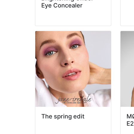
Eye Concealer
The spring edit
M
E2