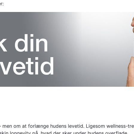
r:
 – men om at forlænge hudens levetid. Ligesom wellness-tren
kin longevity på, hvad der sker under hudens overflade.