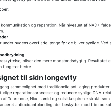
pper:
, kommunikation og reparation. Når niveauet af NAD+ falde
em.
ader
r under hudens overflade længe før de bliver synlige. Ved
 nedbrydning
 beskyttelse, bliver den mere modstandsdygtig. Resultatet e
en fungerer bedre.
gnet til skin longevity
gang sammenlignet med traditionelle anti-aging produkter. 
turlige reparationsprocesser og reducere synlige DNA-rela
af Teprenone, Niacinamid og solsikkespire-ekstrakt, som
anceret antioxidantblanding, der beskytter mod frie radika