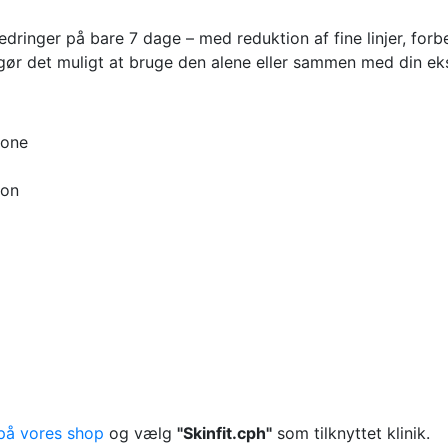
rbedringer på bare 7 dage – med reduktion af fine linjer, fo
ør det muligt at bruge den alene eller sammen med din eksis
tone
ion
på vores shop
og vælg
"Skinfit.cph"
som tilknyttet klinik.