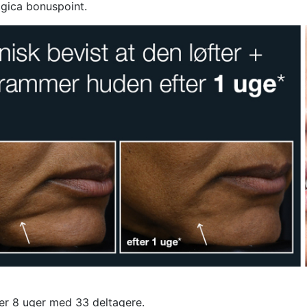
ogica bonuspoint.
ver 8 uger med 33 deltagere.