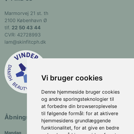
Marmorvej 21 st. th
2100 København Ø
tlf.
22 50 43 44
CVR: 42728993
lam@skinfitcph.dk
Vi bruger cookies
Denne hjemmeside bruger cookies
og andre sporingsteknologier til
at forbedre din browseroplevelse
til følgende formål:
for at aktivere
Åbningstider
hjemmesidens grundlæggende
funktionalitet
,
for at give en bedre
Mandag
Lukket