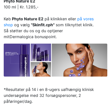
Phyto Nature E2​
100 ml | Kr. 1.285,-
Køb
Phyto Nature E2​​​
på klinikken eller
på vores
shop
og vælg
"Skinfit.cph"
som tilknyttet klinik.
Så støtter du os og du optjener
mitDermalogica bonuspoint.
*Resultater på 14 i en 8-ugers uafhængig klinisk
undersøgelse med 32 forsøgspersoner, 2
påføringer/dag.